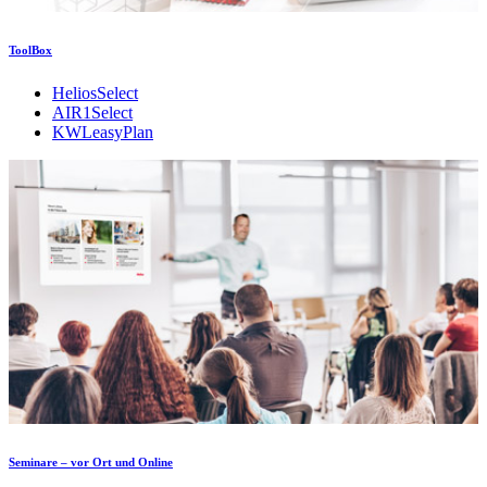
ToolBox
HeliosSelect
AIR1Select
KWLeasyPlan
Seminare – vor Ort und Online