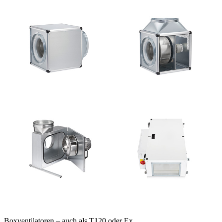
Boxventilatoren – auch als T120 oder Ex