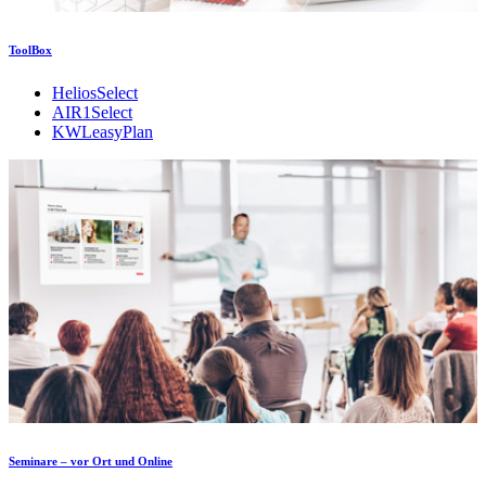
ToolBox
HeliosSelect
AIR1Select
KWLeasyPlan
Seminare – vor Ort und Online