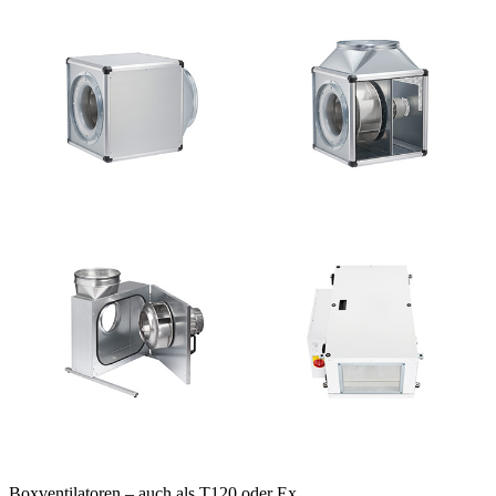
Boxventilatoren – auch als T120 oder Ex