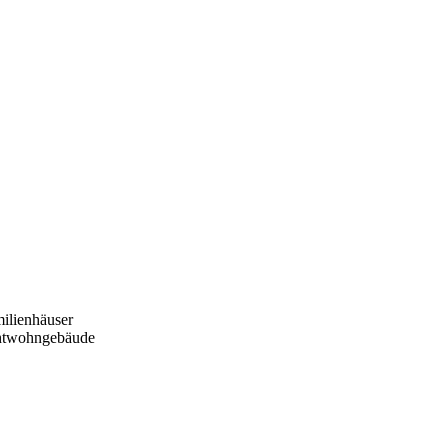
ilienhäuser
htwohngebäude