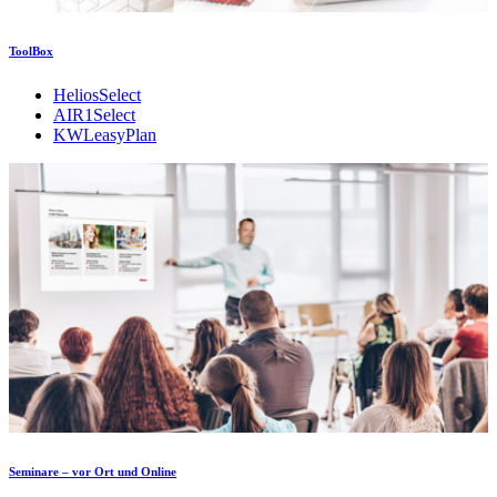
ToolBox
HeliosSelect
AIR1Select
KWLeasyPlan
Seminare – vor Ort und Online