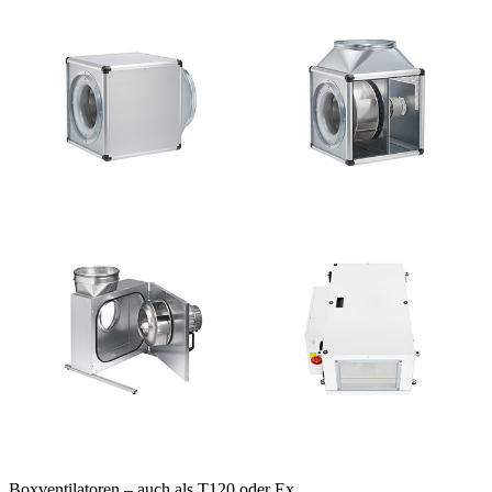
Boxventilatoren – auch als T120 oder Ex