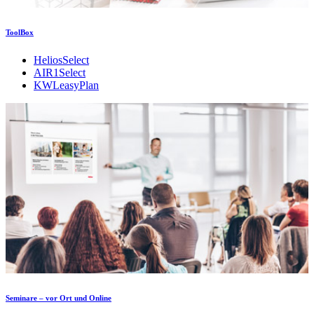
ToolBox
HeliosSelect
AIR1Select
KWLeasyPlan
Seminare – vor Ort und Online