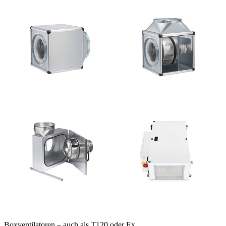
Boxventilatoren – auch als T120 oder Ex