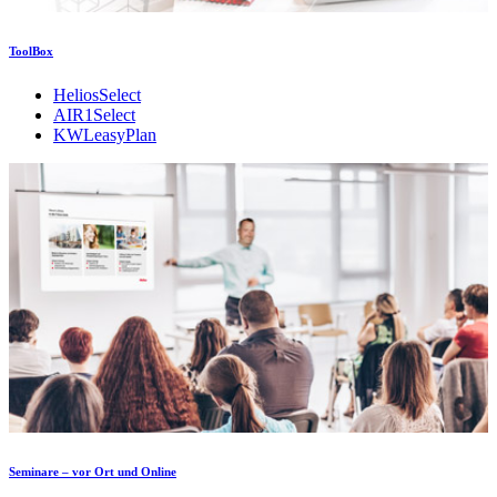
ToolBox
HeliosSelect
AIR1Select
KWLeasyPlan
Seminare – vor Ort und Online