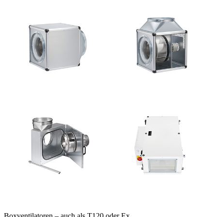
Boxventilatoren – auch als T120 oder Ex