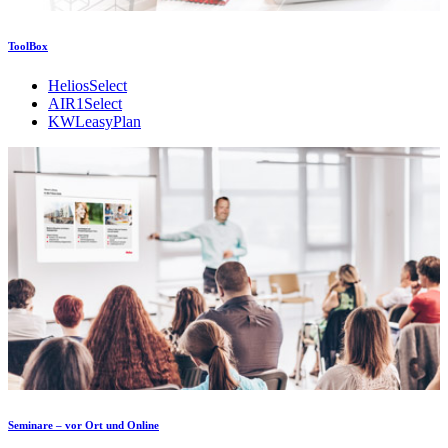
ToolBox
HeliosSelect
AIR1Select
KWLeasyPlan
Seminare – vor Ort und Online