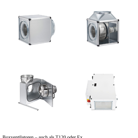
Boxventilatoren – auch als T120 oder Ex