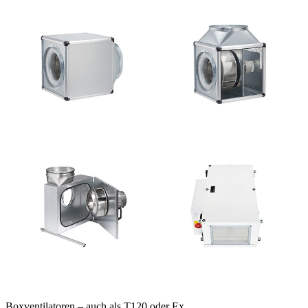
Boxventilatoren – auch als T120 oder Ex