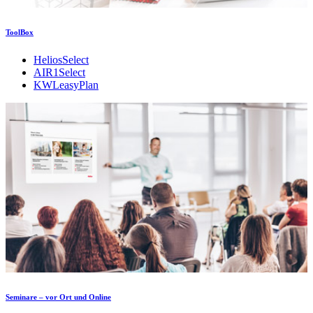
ToolBox
HeliosSelect
AIR1Select
KWLeasyPlan
Seminare – vor Ort und Online