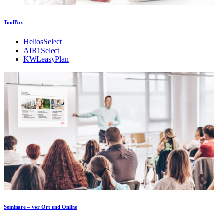
ToolBox
HeliosSelect
AIR1Select
KWLeasyPlan
Seminare – vor Ort und Online