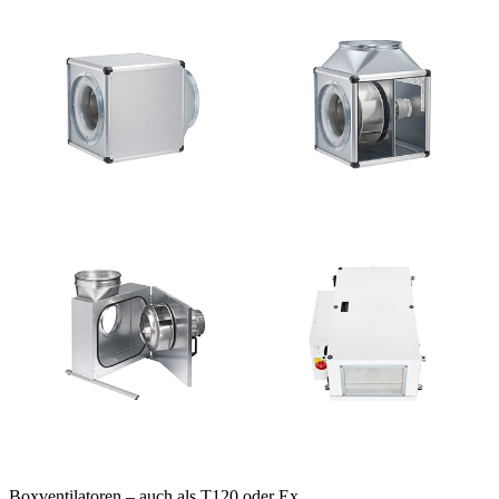
Boxventilatoren – auch als T120 oder Ex