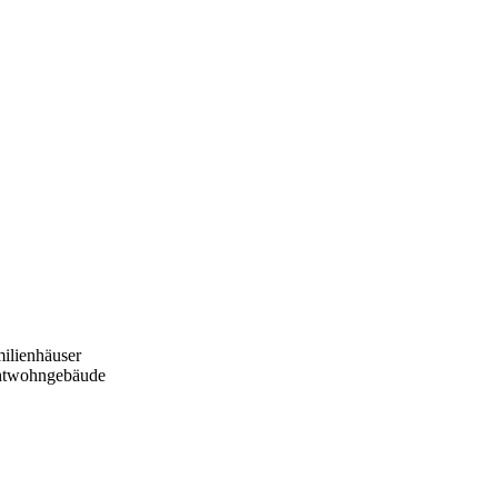
ilienhäuser
htwohngebäude