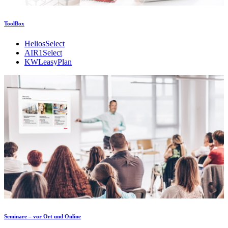
ToolBox
HeliosSelect
AIR1Select
KWLeasyPlan
Seminare – vor Ort und Online