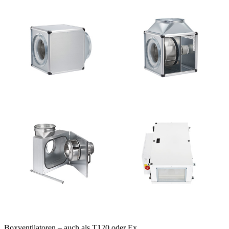
Boxventilatoren – auch als T120 oder Ex