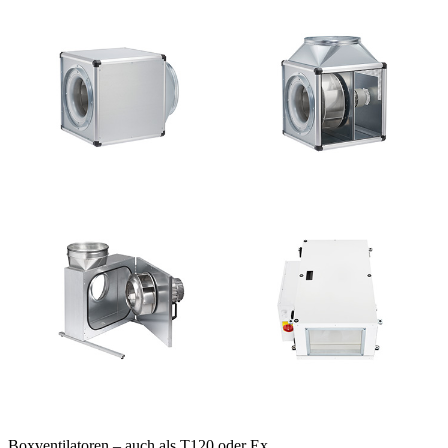
Boxventilatoren – auch als T120 oder Ex