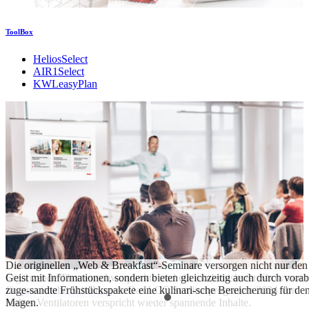
ToolBox
HeliosSelect
AIR1Select
KWLeasyPlan
Die originellen „Web & Breakfast“-Seminare versorgen nicht nur den
Ergänzende Themenschwerpunkte und ein modernisierter Showroom
Geist mit Informationen, sondern bieten gleichzeitig auch durch vorab
für praxisnahe Schulungen: Das LCC Seminarprogramm 2024 von
zuge-sandte Frühstückspakete eine kulinari-sche Bereicherung für de
Seminare – vor Ort und Online
Helios Ventilatoren verspricht wieder spannende Inhalte.
Magen.