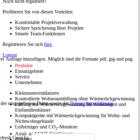
Noch nicht registriert?
Profitieren Sie von diesen Vorteilen:
Komfortable Projektverwaltung
Sichere Speicherung Ihrer Projekte
Smarte Team-Funktionen
Registrieren Sie sich
hier.
Logout
hrer Anfrage hinzufügen. Möglich sind die Formate pdf, jpg und png
Produkte
Einsatzgebiete
Service
Unternehmen
Kleinraumventilatoren
Kontrollierte Wohnraumlüftung ohne Wärmerückgewinnung
ng der eingegebenen Daten sowie der
Datenschutzerklärung
Lüftung mit Wärmerückgewinnung für Wohnungen und
Einfamilienhäuser
Kompaktgeräte mit Wärmerückgewinnung für Wohn- und
Nichtwohngebäude
Luftreiniger und CO
-Monitore
2
Axial- und VAR-Ventilatoren
Boxventilatoren