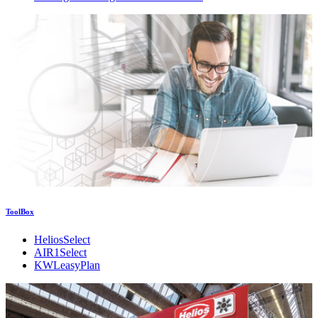
ToolBox
HeliosSelect
AIR1Select
KWLeasyPlan