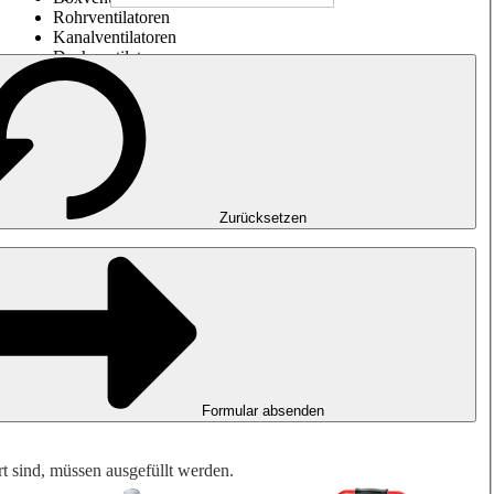
Rohrventilatoren
Kanalventilatoren
Dachventilatoren
Entrauchung, Rauchfreihaltung und Garagenlüftung
Impulsventilatoren
Explosionsgeschützte Ventilatoren
Messen. Steuern. Regeln.
Luftbehandlung
Mechanisches Zubehör
Zurücksetzen
Formular absenden
rt sind, müssen ausgefüllt werden.