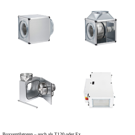
Boxventilatoren – auch als T120 oder Ex