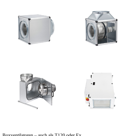
Boxventilatoren – auch als T120 oder Ex