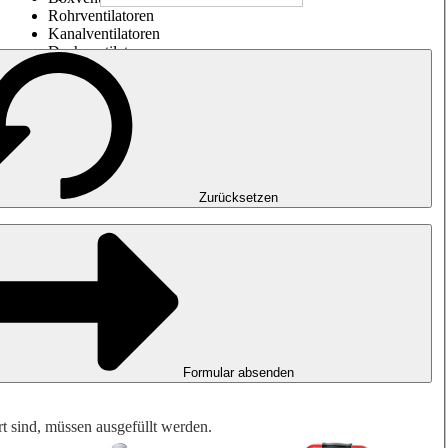
Rohrventilatoren
Kanalventilatoren
Dachventilatoren
Entrauchung, Rauchfreihaltung und Garagenlüftung
Impulsventilatoren
Explosionsgeschützte Ventilatoren
Messen. Steuern. Regeln.
Luftbehandlung
Mechanisches Zubehör
Zurücksetzen
Formular absenden
rt sind, müssen ausgefüllt werden.