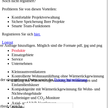
Noch nicht registriert?
Profitieren Sie von diesen Vorteilen:
Komfortable Projektverwaltung
Sichere Speicherung Ihrer Projekte
Smarte Team-Funktionen
Registrieren Sie sich
hier.
Logout
hrer Anfrage hinzufügen. Möglich sind die Formate pdf, jpg und png
Produkte
Einsatzgebiete
Service
Unternehmen
Kleinraumventilatoren
Kontrollierte Wohnraumlüftung ohne Wärmerückgewinnung
ng der eingegebenen Daten sowie der
Datenschutzerklärung
Lüftung mit Wärmerückgewinnung für Wohnungen und
Einfamilienhäuser
Kompaktgeräte mit Wärmerückgewinnung für Wohn- und
Nichtwohngebäude
Luftreiniger und CO
-Monitore
2
Axial- und VAR-Ventilatoren
Boxventilatoren