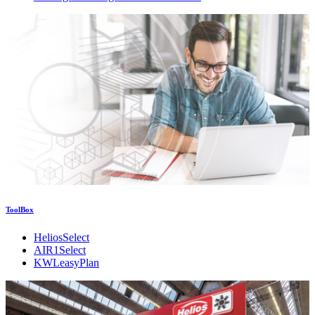
ToolBox
HeliosSelect
AIR1Select
KWLeasyPlan