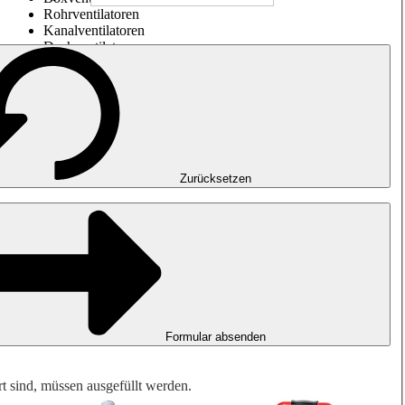
Rohrventilatoren
Kanalventilatoren
Dachventilatoren
Entrauchung, Rauchfreihaltung und Garagenlüftung
Impulsventilatoren
Explosionsgeschützte Ventilatoren
Messen. Steuern. Regeln.
Luftbehandlung
Mechanisches Zubehör
Zurücksetzen
Formular absenden
rt sind, müssen ausgefüllt werden.