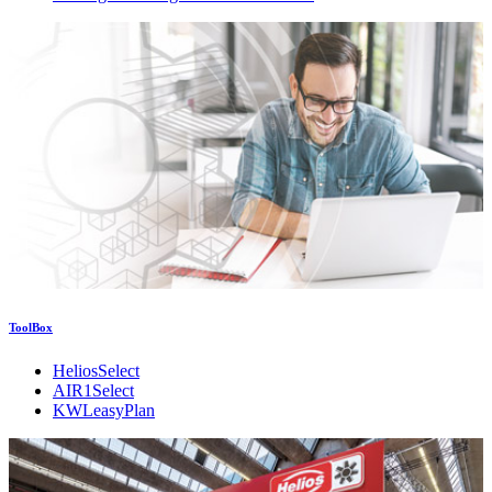
ToolBox
HeliosSelect
AIR1Select
KWLeasyPlan