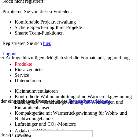
Noch nicht registriert?
Profitieren Sie von diesen Vorteilen:
Komfortable Projektverwaltung
Sichere Speicherung Ihrer Projekte
Smarte Team-Funktionen
Registrieren Sie sich
hier.
Logout
hrer Anfrage hinzufügen. Möglich sind die Formate pdf, jpg und png
Produkte
Einsatzgebiete
Service
Unternehmen
Kleinraumventilatoren
Kontrollierte Wohnraumlüftung ohne Wärmerückgewinnung
ng der eingegebenen Daten sowie der
Datenschutzerklärung
Lüftung mit Wärmerückgewinnung für Wohnungen und
Einfamilienhäuser
Kompaktgeräte mit Wärmerückgewinnung für Wohn- und
Nichtwohngebäude
Luftreiniger und CO
-Monitore
2
Axial- und VAR-Ventilatoren
Boxventilatoren