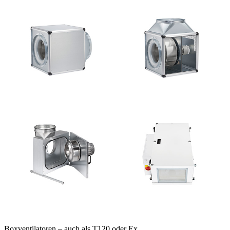
Boxventilatoren – auch als T120 oder Ex