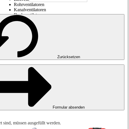
Rohrventilatoren
Kanalventilatoren
Dachventilatoren
Entrauchung, Rauchfreihaltung und Garagenlüftung
Impulsventilatoren
Explosionsgeschützte Ventilatoren
Messen. Steuern. Regeln.
Luftbehandlung
Mechanisches Zubehör
Zurücksetzen
Formular absenden
rt sind, müssen ausgefüllt werden.