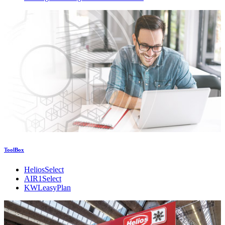
ToolBox
HeliosSelect
AIR1Select
KWLeasyPlan