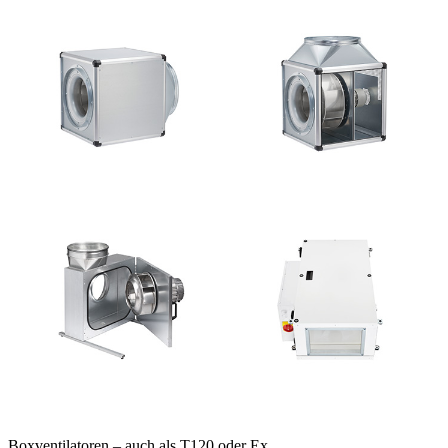
Boxventilatoren – auch als T120 oder Ex