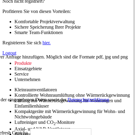
Noch nicht registriert?
Profitieren Sie von diesen Vorteilen:
Komfortable Projektverwaltung
Sichere Speicherung Ihrer Projekte
Smarte Team-Funktionen
Registrieren Sie sich
hier.
Logout
hrer Anfrage hinzufügen. Möglich sind die Formate pdf, jpg und png
Produkte
Einsatzgebiete
Service
Unternehmen
Kleinraumventilatoren
Kontrollierte Wohnraumlüftung ohne Wärmerückgewinnung
ng der eingegebenen Daten sowie der
Datenschutzerklärung
Lüftung mit Wärmerückgewinnung für Wohnungen und
Einfamilienhäuser
Kompaktgeräte mit Wärmerückgewinnung für Wohn- und
Nichtwohngebäude
Luftreiniger und CO
-Monitore
2
Axial- und VAR-Ventilatoren
Boxventilatoren