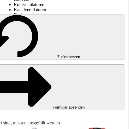
Rohrventilatoren
Kanalventilatoren
Dachventilatoren
Entrauchung, Rauchfreihaltung und Garagenlüftung
Impulsventilatoren
Explosionsgeschützte Ventilatoren
Messen. Steuern. Regeln.
Luftbehandlung
Mechanisches Zubehör
Zurücksetzen
Formular absenden
rt sind, müssen ausgefüllt werden.