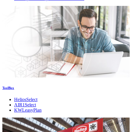
ToolBox
HeliosSelect
AIR1Select
KWLeasyPlan