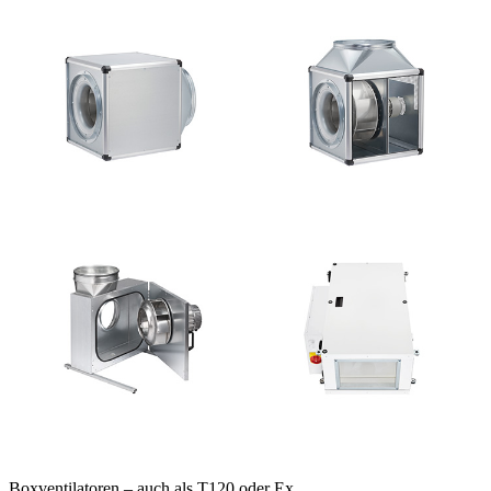
Boxventilatoren – auch als T120 oder Ex