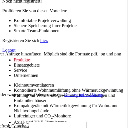
Noch nicht registriert?
Profitieren Sie von diesen Vorteilen:
Komfortable Projektverwaltung
Sichere Speicherung Ihrer Projekte
Smarte Team-Funktionen
Registrieren Sie sich
hier.
Logout
hrer Anfrage hinzufügen. Möglich sind die Formate pdf, jpg und png
Produkte
Einsatzgebiete
Service
Unternehmen
Kleinraumventilatoren
Kontrollierte Wohnraumlüftung ohne Wärmerückgewinnung
ng der eingegebenen Daten sowie der
Datenschutzerklärung
Lüftung mit Wärmerückgewinnung für Wohnungen und
Einfamilienhäuser
Kompaktgeräte mit Wärmerückgewinnung für Wohn- und
Nichtwohngebäude
Luftreiniger und CO
-Monitore
2
Axial- und VAR-Ventilatoren
Boxventilatoren