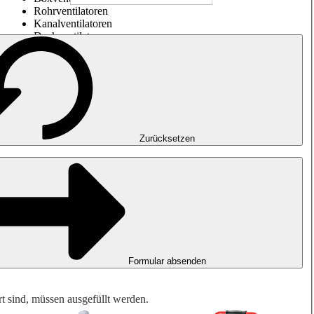
Rohrventilatoren
Kanalventilatoren
Dachventilatoren
Entrauchung, Rauchfreihaltung und Garagenlüftung
Impulsventilatoren
Explosionsgeschützte Ventilatoren
Messen. Steuern. Regeln.
Luftbehandlung
Mechanisches Zubehör
Zurücksetzen
Formular absenden
rt sind, müssen ausgefüllt werden.