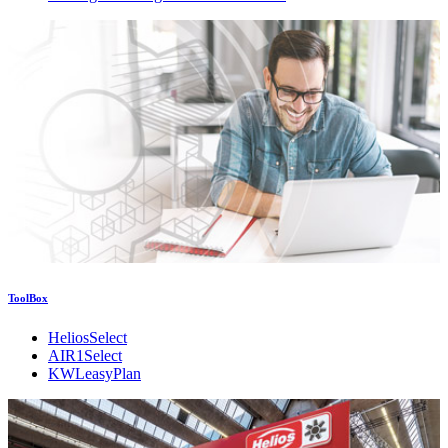
ToolBox
HeliosSelect
AIR1Select
KWLeasyPlan