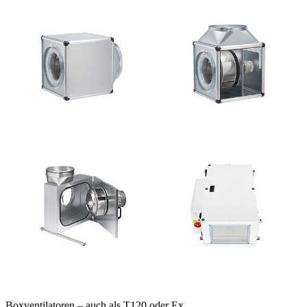
Boxventilatoren – auch als T120 oder Ex