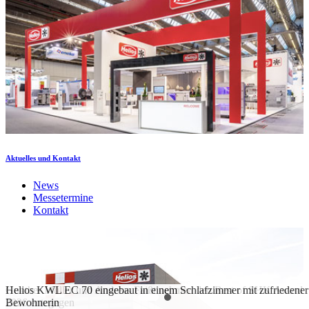
Aktuelles und Kontakt
News
Messetermine
Kontakt
Gunther Müller und Andreas Faißt nehmen den Best of SHK Award
Helios KWL EC 70 eingebaut in einem Schlafzimmer mit zufriedener
2026 entegegen
Bewohnerin