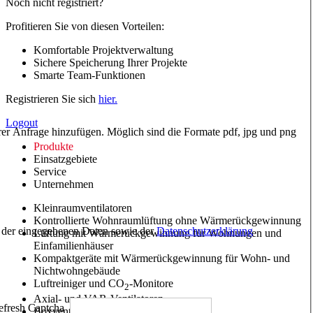
Noch nicht registriert?
Profitieren Sie von diesen Vorteilen:
Komfortable Projektverwaltung
Sichere Speicherung Ihrer Projekte
Smarte Team-Funktionen
Registrieren Sie sich
hier.
Logout
hrer Anfrage hinzufügen. Möglich sind die Formate pdf, jpg und png
Produkte
Einsatzgebiete
Service
Unternehmen
Kleinraumventilatoren
Kontrollierte Wohnraumlüftung ohne Wärmerückgewinnung
ng der eingegebenen Daten sowie der
Datenschutzerklärung
Lüftung mit Wärmerückgewinnung für Wohnungen und
Einfamilienhäuser
Kompaktgeräte mit Wärmerückgewinnung für Wohn- und
Nichtwohngebäude
Luftreiniger und CO
-Monitore
2
Axial- und VAR-Ventilatoren
Boxventilatoren