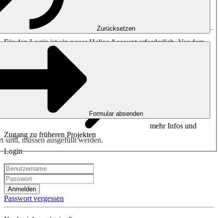
Bitte anmelden oder
registrieren
.
Zurücksetzen
Für den Login ist ein neuer Helios Account erforderlich. Vor dem
23. Oktober 2023 erstellte Zugänge sind nicht mehr gültig.
Formular absenden
mehr Infos und
Zugang zu früheren Projekten
rt sind, müssen ausgefüllt werden.
Login
Anmelden
Passwort vergessen