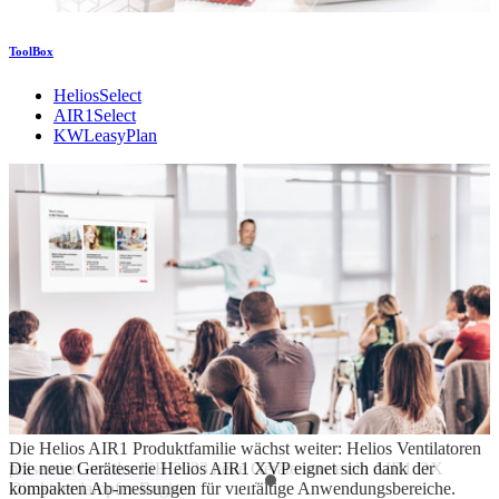
ToolBox
HeliosSelect
AIR1Select
KWLeasyPlan
Die Helios AIR1 Produktfamilie wächst weiter: Helios Ventilatoren
präsentiert auf der ISH 2023 neue Geräte sowie ein AIR1 DX
Die neue Geräteserie Helios AIR1 XVP eignet sich dank der
Seminare – vor Ort und Online
Direktverdampfer-Register
kompakten Ab-messungen für vielfältige Anwendungsbereiche.