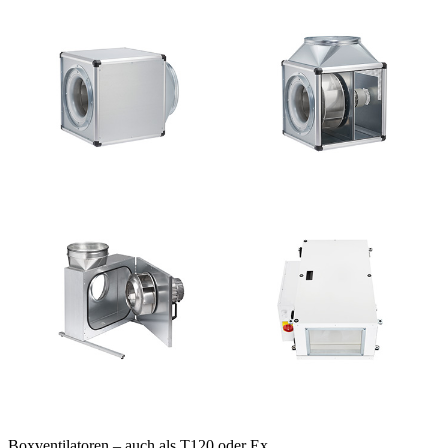
Boxventilatoren – auch als T120 oder Ex