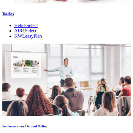
ToolBox
HeliosSelect
AIR1Select
KWLeasyPlan
Seminare – vor Ort und Online