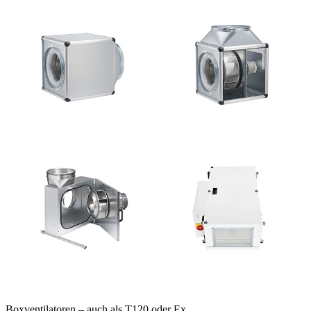
Boxventilatoren – auch als T120 oder Ex