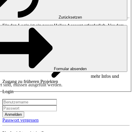
Bitte anmelden oder
registrieren
.
Zurücksetzen
Für den Login ist ein neuer Helios Account erforderlich. Vor dem
23. Oktober 2023 erstellte Zugänge sind nicht mehr gültig.
Formular absenden
mehr Infos und
Zugang zu früheren Projekten
rt sind, müssen ausgefüllt werden.
Login
Anmelden
Passwort vergessen