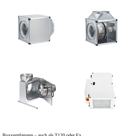
Boxventilatoren – auch als T120 oder Ex