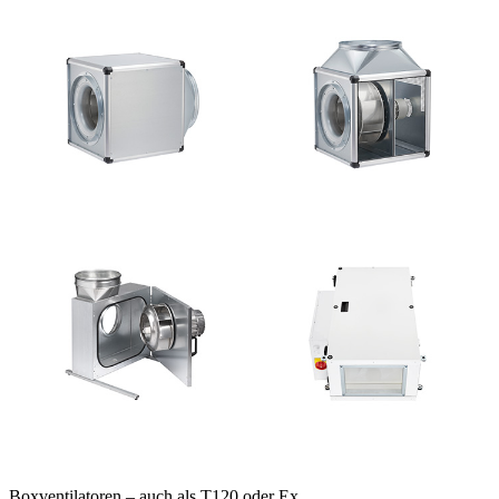
Boxventilatoren – auch als T120 oder Ex