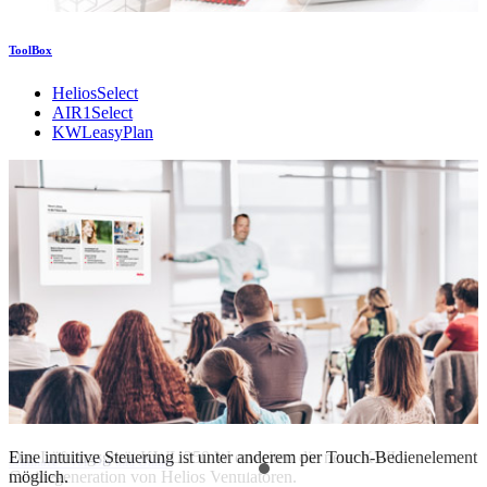
ToolBox
HeliosSelect
AIR1Select
KWLeasyPlan
Das Lüftungsgerät KWL 250 W erweitert die neue KWL-
Eine intuitive Steuerung ist unter anderem per Touch-Bedienelement
Seminare – vor Ort und Online
Gerätegeneration von Helios Ventilatoren.
möglich.