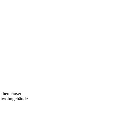
ilienhäuser
htwohngebäude