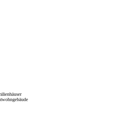
ilienhäuser
htwohngebäude