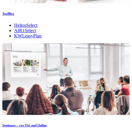
ToolBox
HeliosSelect
AIR1Select
KWLeasyPlan
Seminare – vor Ort und Online