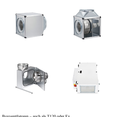
Boxventilatoren – auch als T120 oder Ex