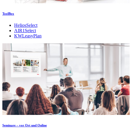
ToolBox
HeliosSelect
AIR1Select
KWLeasyPlan
Seminare – vor Ort und Online