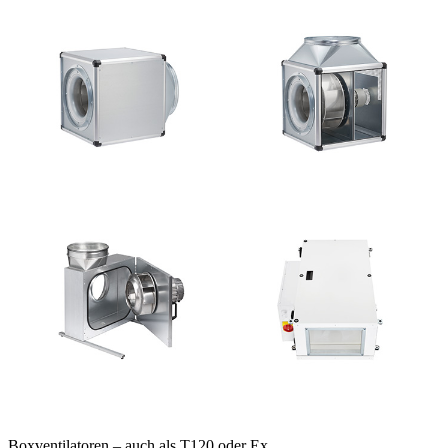
Boxventilatoren – auch als T120 oder Ex