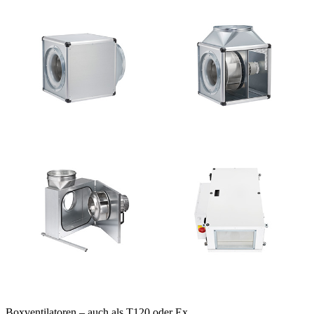
Boxventilatoren – auch als T120 oder Ex