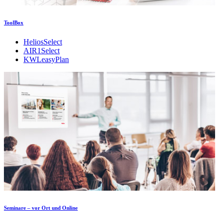
ToolBox
HeliosSelect
AIR1Select
KWLeasyPlan
Seminare – vor Ort und Online