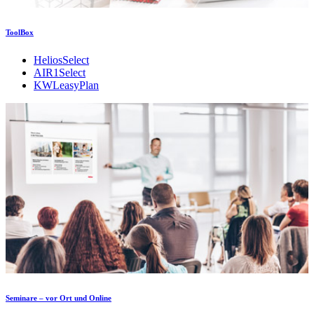
ToolBox
HeliosSelect
AIR1Select
KWLeasyPlan
Seminare – vor Ort und Online