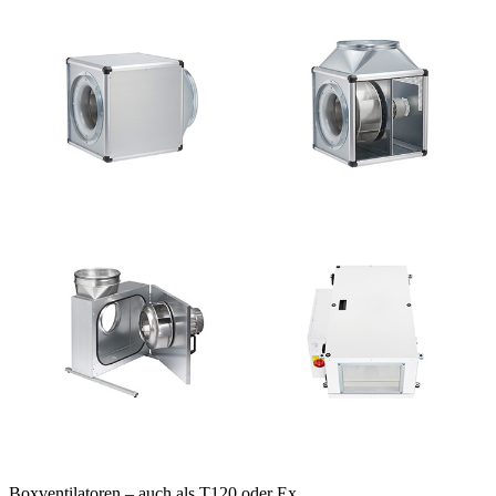
Boxventilatoren – auch als T120 oder Ex