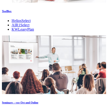
ToolBox
HeliosSelect
AIR1Select
KWLeasyPlan
Seminare – vor Ort und Online