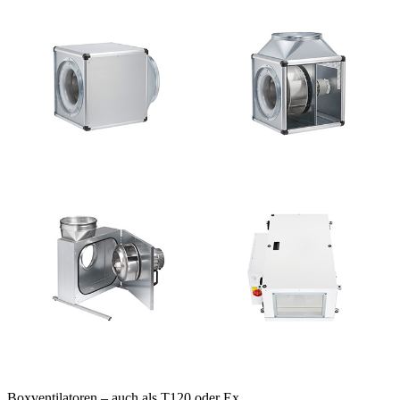
Boxventilatoren – auch als T120 oder Ex