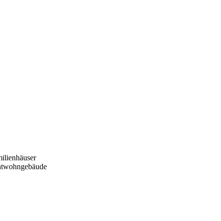
ilienhäuser
htwohngebäude