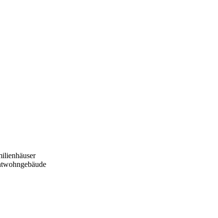
ilienhäuser
htwohngebäude