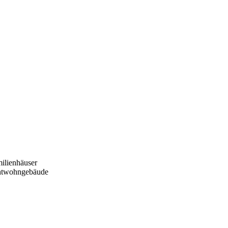
ilienhäuser
htwohngebäude