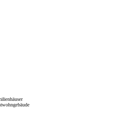
ilienhäuser
htwohngebäude