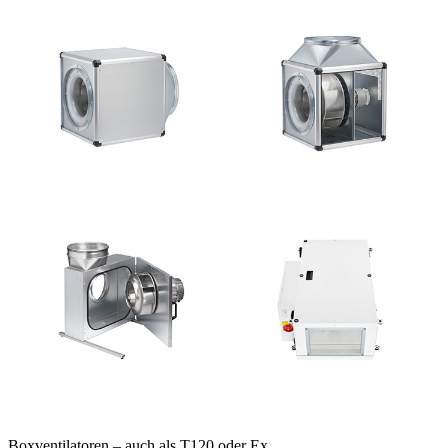
Boxventilatoren – auch als T120 oder Ex