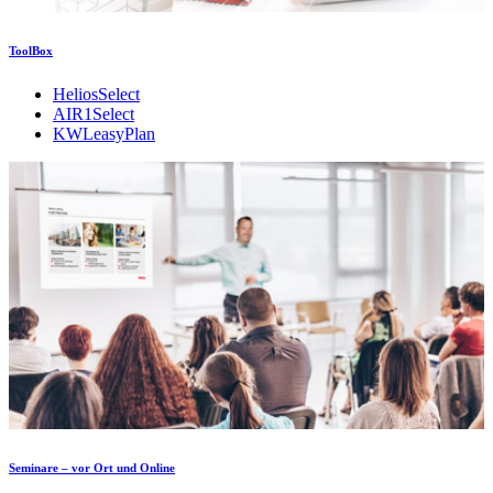
ToolBox
HeliosSelect
AIR1Select
KWLeasyPlan
Seminare – vor Ort und Online