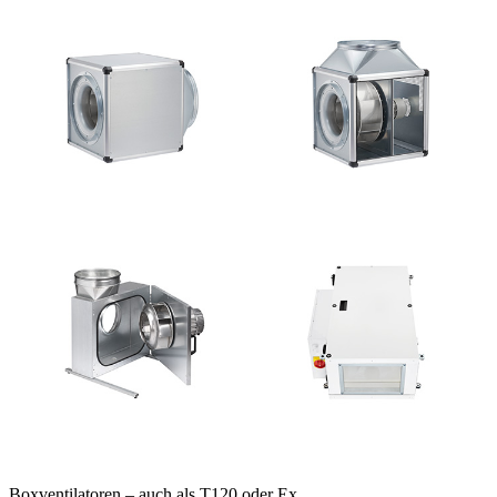
Boxventilatoren – auch als T120 oder Ex