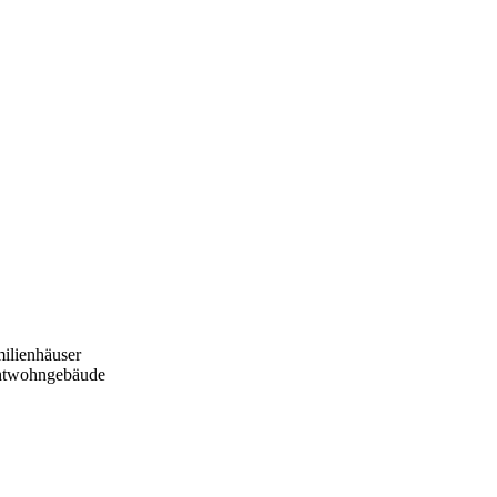
ilienhäuser
htwohngebäude