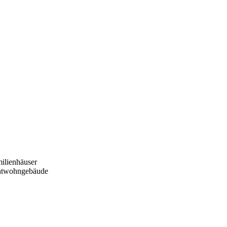
ilienhäuser
htwohngebäude