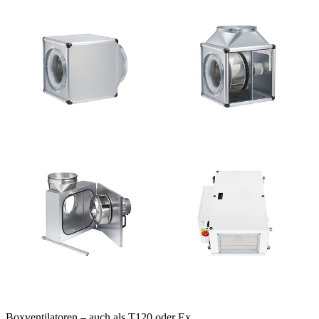
Boxventilatoren – auch als T120 oder Ex