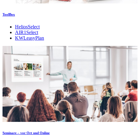
ToolBox
HeliosSelect
AIR1Select
KWLeasyPlan
Seminare – vor Ort und Online