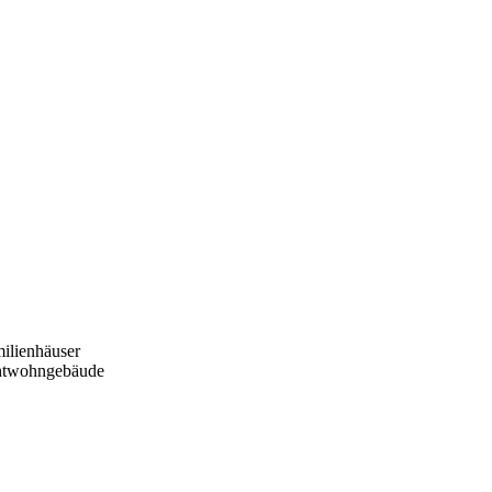
ilienhäuser
htwohngebäude