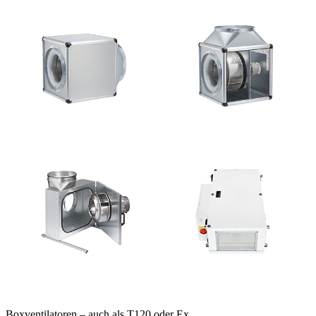
Boxventilatoren – auch als T120 oder Ex