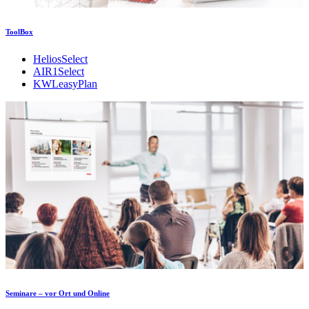
ToolBox
HeliosSelect
AIR1Select
KWLeasyPlan
Seminare – vor Ort und Online