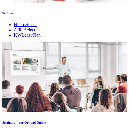
ToolBox
HeliosSelect
AIR1Select
KWLeasyPlan
Seminare – vor Ort und Online