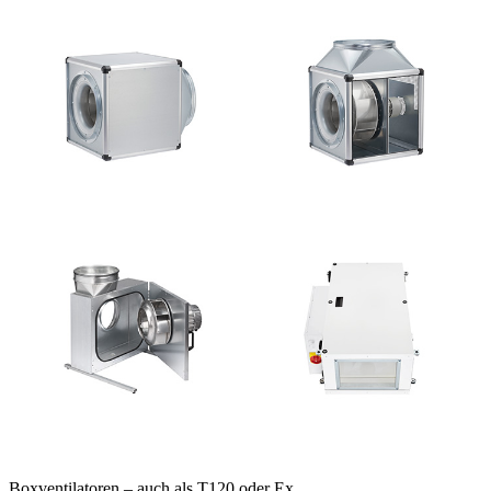
Boxventilatoren – auch als T120 oder Ex