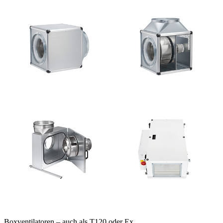
Boxventilatoren – auch als T120 oder Ex