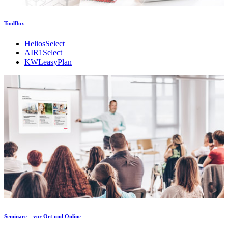
ToolBox
HeliosSelect
AIR1Select
KWLeasyPlan
Seminare – vor Ort und Online