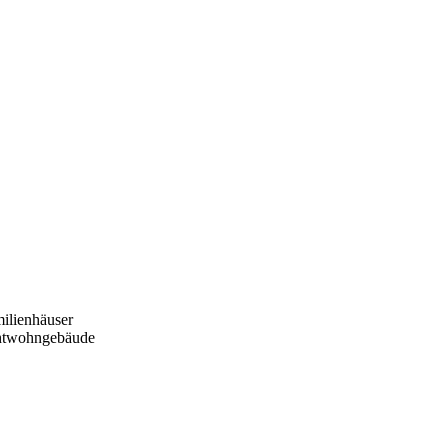
ilienhäuser
htwohngebäude