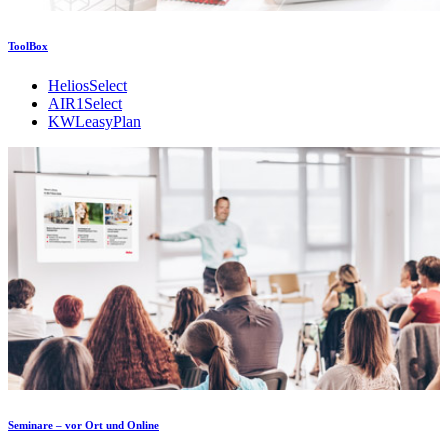
ToolBox
HeliosSelect
AIR1Select
KWLeasyPlan
Seminare – vor Ort und Online