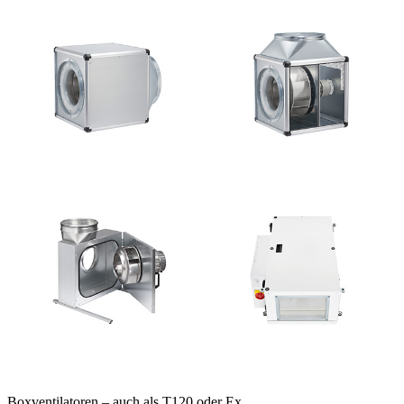
Boxventilatoren – auch als T120 oder Ex