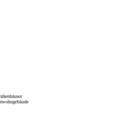
ilienhäuser
htwohngebäude