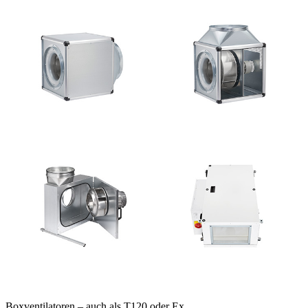
Boxventilatoren – auch als T120 oder Ex