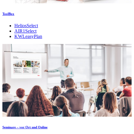
ToolBox
HeliosSelect
AIR1Select
KWLeasyPlan
Seminare – vor Ort und Online