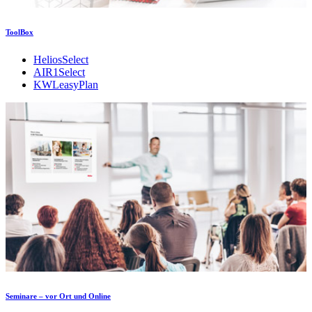
ToolBox
HeliosSelect
AIR1Select
KWLeasyPlan
Seminare – vor Ort und Online