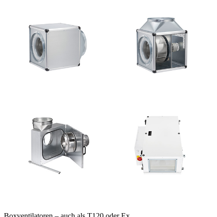
Boxventilatoren – auch als T120 oder Ex