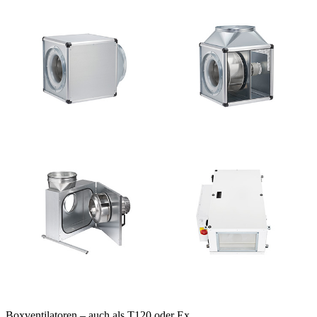
Boxventilatoren – auch als T120 oder Ex