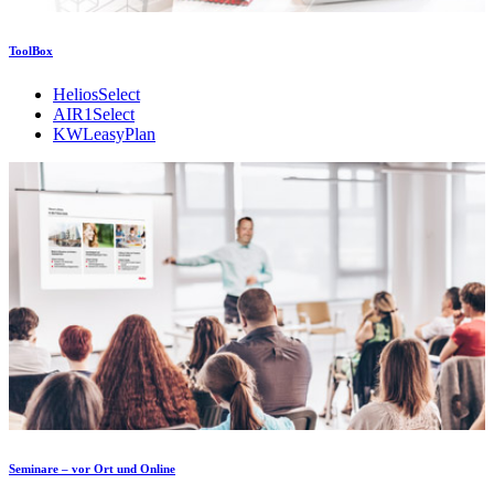
ToolBox
HeliosSelect
AIR1Select
KWLeasyPlan
Seminare – vor Ort und Online