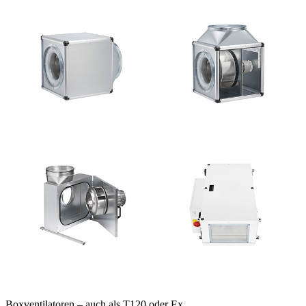
Boxventilatoren – auch als T120 oder Ex