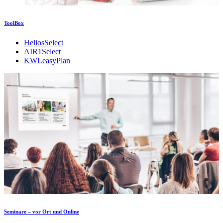
ToolBox
HeliosSelect
AIR1Select
KWLeasyPlan
Seminare – vor Ort und Online