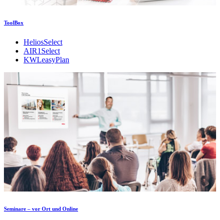
ToolBox
HeliosSelect
AIR1Select
KWLeasyPlan
Seminare – vor Ort und Online