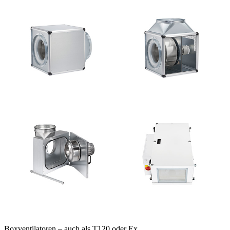
Boxventilatoren – auch als T120 oder Ex